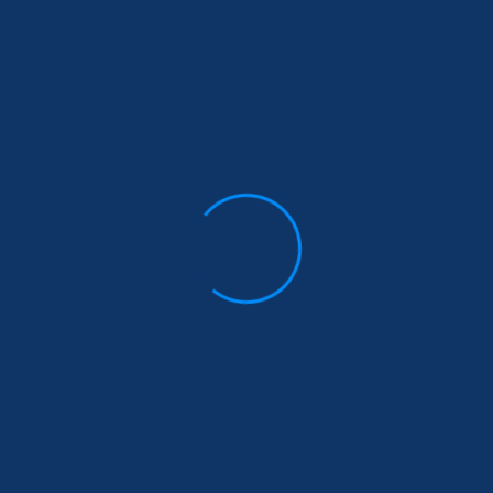
Latest News
ഇലക്ട്രിക്കൽ ഹാർഡ്‌വെയർ
,ഫർണിച്ചർ ഷോറൂം പൂത്തകാൽ